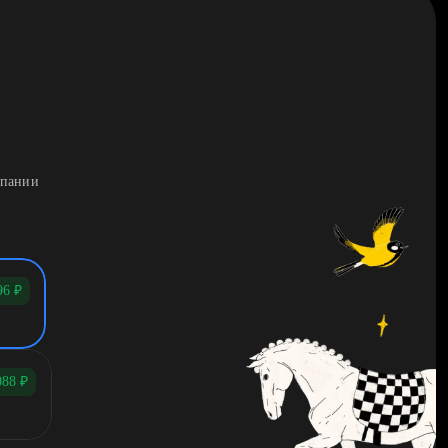
мпании
96
₽
088
₽