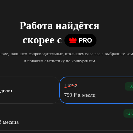
Работа найдётся
скорее
c
юме, напишем сопроводительные, откликнемся за вас в выбранные ко
и покажем статистику по конкурентам
1 195
₽
−3
еделю
799
₽
в месяц
−2 
3 месяца