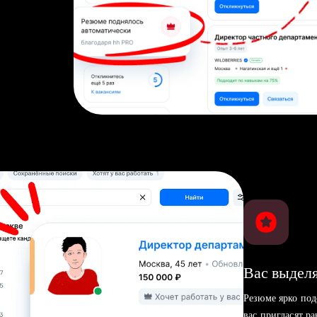
Вас выделя
Резюме ярко под
вас пригласят р