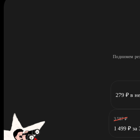
Поднимем рез
279
₽
в н
3 587
₽
1 499
₽
за 