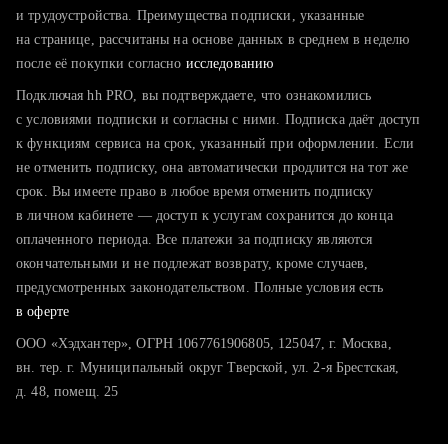
тратите много времени на поиск и вручную поднимаете
и трудоустройства. Преимущества подписки, указанные
резюме
на странице, рассчитаны на основе данных в среднем в неделю
после её покупки согласно
хотите сравнить себя с конкурентами и оценить шансы
исследованию
Подключая hh PRO, вы подтверждаете, что ознакомились
с условиями подписки и согласны с ними. Подписка даёт доступ
к функциям сервиса на срок, указанный при оформлении. Если
не отменить подписку, она автоматически продлится на тот же
срок. Вы имеете право в любое время отменить подписку
в личном кабинете — доступ к услугам сохранится до конца
оплаченного периода. Все платежи за подписку являются
окончательными и не подлежат возврату, кроме случаев,
предусмотренных законодательством. Полные условия есть
в оферте
ООО «Хэдхантер», ОГРН 1067761906805, 125047, г. Москва,
вн. тер. г. Муниципальный округ Тверской, ул. 2-я Брестская,
д. 48, помещ. 25