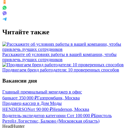
Читайте также
Расскажите об условиях работы в вашей компании, чтобы
привлечь лучших сотрудников
Продвигаем бренд работодателя: 10 проверенных способов
Вакансии дня
Главный премиальный менеджер в офис
банка
от
350 000
₽
Газпромбанк, Москва
Продавец-кассир в Дом Моды
HENDERSON
от
90 000
₽
Henderson, Москва
Водитель-экспедитор категории С
от
100 000
₽
Бристоль
Ритейл Логистикс, Балково (Московская область)
HeadHunter