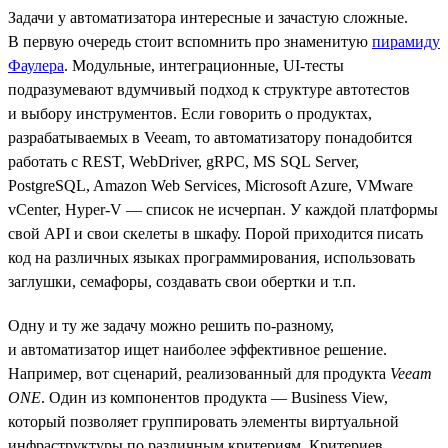
Задачи у автоматизатора интересные и зачастую сложные.
В первую очередь стоит вспомнить про знаменитую
пирамиду
Фаулера
. Модульные, интеграционные, UI-тесты
подразумевают вдумчивый подход к структуре автотестов
и выбору инструментов. Если говорить о продуктах,
разрабатываемых в Veeam, то автоматизатору понадобится
работать с REST, WebDriver, gRPC, MS SQL Server,
PostgreSQL, Amazon Web Services, Microsoft Azure, VMware
vCenter, Hyper-V — список не исчерпан. У каждой платформы
свой API и свои скелеты в шкафу. Порой приходится писать
код на различных языках программирования, использовать
заглушки, семафоры, создавать свои обертки и т.п.
Одну и ту же задачу можно решить по-разному,
и автоматизатор ищет наиболее эффективное решение.
Например, вот сценарий, реализованный для продукта
Veeam
ONE
. Один из компонентов продукта — Business View,
который позволяет группировать элементы виртуальной
инфраструктуры по различным критериям. Критериев