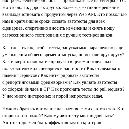
настроек. Решение «в лоб» — прокликать все параметры в UI.
Но это долго, дорого, хрупко. Более эффективное решение —
взаимодействовать с продуктом через Web API. Это позволило
нам в кратчайшие сроки создать автотесты для всех
сценариев, оперативно вносить изменения и снять ношу
регрессионного тестирования с ручных тестировщиков.
Как сделать так, чтобы тесты, запускаемые параллельно ради
уменьшения общего времени запуска, не мешали друг другу?
Как измерить покрытие продукта в целом и отдельных
пользовательских сценариев в частности? Как отслеживать
падения сервисов? Как интегрировать автотесты
с репортинговыми фреймворками? Как увязать автотесты
со сборкой билдов в CI? Как прогонять тесты по pull requests?
У нас много интересных и порой непростых задач.
Нужно обратить внимание на качество самих автотестов. Кто
сторожит сторожей? Какому автотесту можно доверять?
Автотест должен быть эффективным по критерию