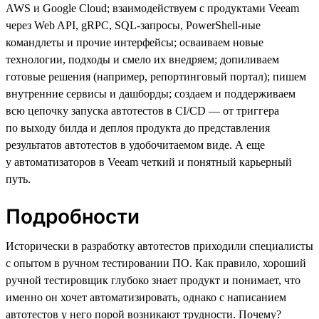
AWS и Google Cloud; взаимодействуем с продуктами Veeam
через Web API, gRPC, SQL-запросы, PowerShell-ные
командлеты и прочие интерфейсы; осваиваем новые
технологии, подходы и смело их внедряем; допиливаем
готовые решения (например, репортинговый портал); пишем
внутренние сервисы и дашборды; создаем и поддерживаем
всю цепочку запуска автотестов в CI/CD — от триггера
по выходу билда и деплоя продукта до представления
результатов автотестов в удобочитаемом виде. А еще
у автоматизаторов в Veeam четкий и понятный карьерный
путь.
Подробности
Исторически в разработку автотестов приходили специалисты
с опытом в ручном тестировании ПО. Как правило, хороший
ручной тестировщик глубоко знает продукт и понимает, что
именно он хочет автоматизировать, однако с написанием
автотестов у него порой возникают трудности. Почему?