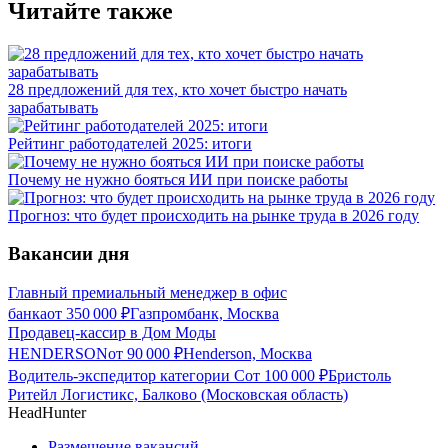
Читайте также
28 предложений для тех, кто хочет быстро начать
зарабатывать
Рейтинг работодателей 2025: итоги
Почему не нужно бояться ИИ при поиске работы
Прогноз: что будет происходить на рынке труда в 2026 году
Вакансии дня
Главный премиальный менеджер в офис
банка
от
350 000
₽
Газпромбанк, Москва
Продавец-кассир в Дом Моды
HENDERSON
от
90 000
₽
Henderson, Москва
Водитель-экспедитор категории С
от
100 000
₽
Бристоль
Ритейл Логистикс, Балково (Московская область)
HeadHunter
Размещение вакансий