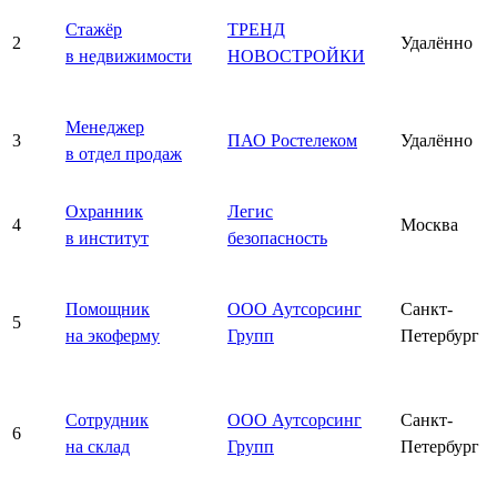
Стажёр
ТРЕНД
2
Удалённо
в недвижимости
НОВОСТРОЙКИ
Менеджер
3
ПАО Ростелеком
Удалённо
в отдел продаж
Охранник
Легис
4
Москва
в институт
безопасность
Помощник
ООО Аутсорсинг
Санкт-
5
на экоферму
Групп
Петербург
Сотрудник
ООО Аутсорсинг
Санкт-
6
на склад
Групп
Петербург