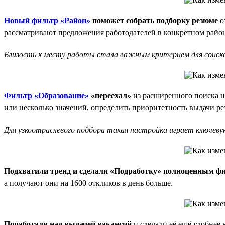
Новый фильтр «Район»
поможет собрать подборку резюме
о
рассматривают предложения работодателей в конкретном район
Близость к месту работы стала важным критерием для соиска
Фильтр «Образование»
«переехал»
из расширенного поиска на
или несколько значений, определить приоритетность выдачи р
Для узкоотраслевого подбора такая настройка играет ключевую
Подхватили тренд и сделали «Подработку» полноценным ф
а получают они на 1600 откликов в день больше.
Поработали над выдачей вакансий
и сделали её ещё удобнее 