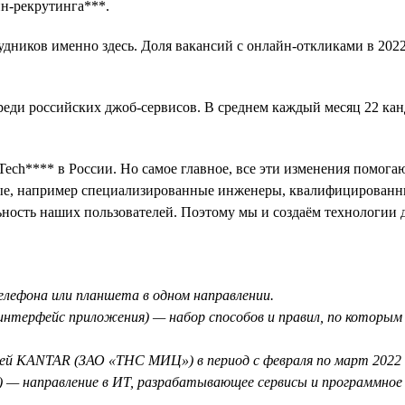
йн-рекрутинга***.
дников именно здесь. Доля вакансий с онлайн-откликами в 2022
среди российских джоб-сервисов. В среднем каждый месяц 22 ка
ch**** в России. Но самое главное, все эти изменения помогаю
е, например специализированные инженеры, квалифицированны
льность наших пользователей. Поэтому мы и создаём технологии 
телефона или планшета в одном направлении.
ый интерфейс приложения) — набор способов и правил, по котор
ией KANTAR (ЗАО «ТНС МИЦ») в период с февраля по март 2022 
) — направление в ИТ, разрабатывающее сервисы и программное о