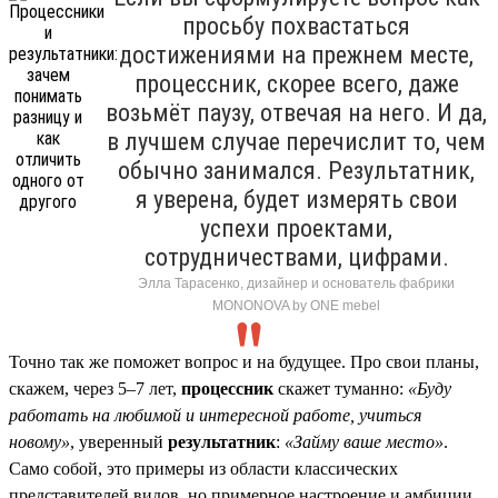
просьбу похвастаться
достижениями на прежнем месте,
процессник, скорее всего, даже
возьмёт паузу, отвечая на него. И да,
в лучшем случае перечислит то, чем
обычно занимался. Результатник,
я уверена, будет измерять свои
успехи проектами,
сотрудничествами, цифрами.
Элла Тарасенко, дизайнер и основатель фабрики
MONONOVA by ONE mebel
Точно так же поможет вопрос и на будущее. Про свои планы,
скажем, через 5–7 лет,
процессник
скажет туманно:
«Буду
работать на любимой и интересной работе, учиться
новому»
, уверенный
результатник
:
«Займу ваше место»
.
Само собой, это примеры из области классических
представителей видов, но примерное настроение и амбиции