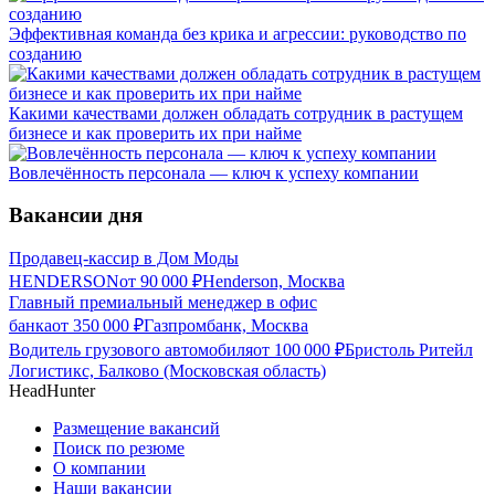
Эффективная команда без крика и агрессии: руководство по
созданию
Какими качествами должен обладать сотрудник в растущем
бизнесе и как проверить их при найме
Вовлечённость персонала — ключ к успеху компании
Вакансии дня
Продавец-кассир в Дом Моды
HENDERSON
от
90 000
₽
Henderson, Москва
Главный премиальный менеджер в офис
банка
от
350 000
₽
Газпромбанк, Москва
Водитель грузового автомобиля
от
100 000
₽
Бристоль Ритейл
Логистикс, Балково (Московская область)
HeadHunter
Размещение вакансий
Поиск по резюме
О компании
Наши вакансии