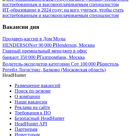
ИТ-образование в 2024 году: на кого учиться, чтобы стать
востребованным и высокооплачиваемым специалистом
Вакансии дня
Продавец-кассир в Дом Моды
HENDERSON
от
90 000
₽
Henderson, Москва
Главный премиальный менеджер в офис
банка
от
350 000
₽
Газпромбанк, Москва
Водитель-экспедитор категории С
от
100 000
₽
Бристоль
Ритейл Логистикс, Балково (Московская область)
HeadHunter
Размещение вакансий
Поиск по резюме
О компании
Наши вакансии
Реклама на сайте
Требования к ПО
Безопасный HeadHunter
HeadHunter API
Партнерам
Инвесторам