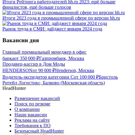
Итоги Рейтинга работодателей hh.ru 2023: ещё больше
финалистов, ещё больше голосов
Итоги 2023 года в промышленной сфере по версии hh.ru
Рынок труда в СМИ: дайджест января 2024 года
Вакансии дня
Главный премиальный менеджер в офис
банка
от
350 000
₽
Газпромбанк, Москва
Продавец-кассир в Дом Моды
HENDERSON
от
90 000
₽
Henderson, Москва
Водитель-экспедитор категории С
от
100 000
₽
Бристоль
Ритейл Логистикс, Балково (Московская область)
HeadHunter
Размещение вакансий
Поиск по резюме
О компании
Наши вакансии
Реклама на сайте
Требования к ПО
Безопасный HeadHunter