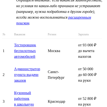
Обращаем внимание: если вакансия заинтересовала,
но условия по каким-либо причинам не устраивают
(например, нужна подработка в другом городе),
всегда можно воспользоваться
расширенным
поиском
.
№
Вакансия
Регион
Зарплата
Тестировщик
от 93 000 ₽
1
беспилотных
Москва
до вычета
автомобилей
налогов
Администратор
от 50 000
Санкт-
2
пункта выдачи
до 60 000 ₽
Петербург
заказов
на руки
Кухонный
работник
от 52 800 ₽
3
Краснодар
в школьную
на руки