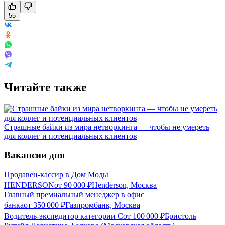
55
Читайте также
Страшные байки из мира нетворкинга — чтобы не умереть
для коллег и потенциальных клиентов
Вакансии дня
Продавец-кассир в Дом Моды
HENDERSON
от
90 000
₽
Henderson, Москва
Главный премиальный менеджер в офис
банка
от
350 000
₽
Газпромбанк, Москва
Водитель-экспедитор категории С
от
100 000
₽
Бристоль