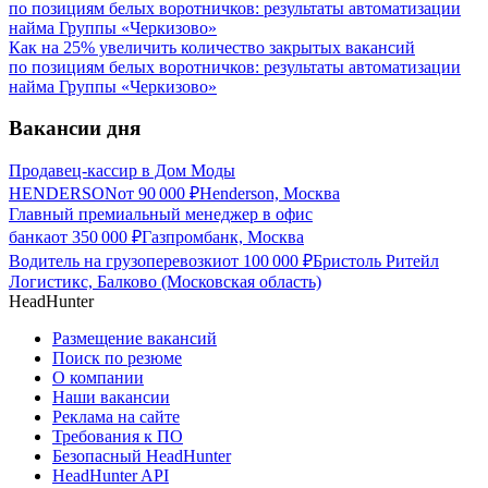
Как на 25% увеличить количество закрытых вакансий
по позициям белых воротничков: результаты автоматизации
найма Группы «Черкизово»
Вакансии дня
Продавец-кассир в Дом Моды
HENDERSON
от
90 000
₽
Henderson, Москва
Главный премиальный менеджер в офис
банка
от
350 000
₽
Газпромбанк, Москва
Водитель на грузоперевозки
от
100 000
₽
Бристоль Ритейл
Логистикс, Балково (Московская область)
HeadHunter
Размещение вакансий
Поиск по резюме
О компании
Наши вакансии
Реклама на сайте
Требования к ПО
Безопасный HeadHunter
HeadHunter API