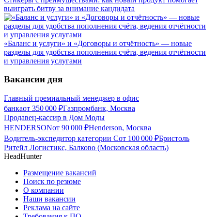
выиграть битву за внимание кандидата
«Баланс и услуги» и «Договоры и отчётность» — новые
разделы для удобства пополнения счёта, ведения отчётности
и управления услугами
Вакансии дня
Главный премиальный менеджер в офис
банка
от
350 000
₽
Газпромбанк, Москва
Продавец-кассир в Дом Моды
HENDERSON
от
90 000
₽
Henderson, Москва
Водитель-экспедитор категории С
от
100 000
₽
Бристоль
Ритейл Логистикс, Балково (Московская область)
HeadHunter
Размещение вакансий
Поиск по резюме
О компании
Наши вакансии
Реклама на сайте
Требования к ПО