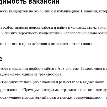
димость вакансий
ость кандидатов по отношению к публикациям. Вакансии, котор
ь эффективность поиска работы и найма в условиях структурног
и и снизить вероятность концентрации непропорционально боль
чение всего срока действия и не исключаются из поиска.
е
е если в компании подбор ведётся в ATS-системе. Уведомления в
ыдаче можно одним из трёх способов:
итмы улучшат позицию вакансии и разместят её в выдаче выше
ндарт плюс» и «Премиум» алгоритмы отражают в поиске выше п
продвижением приоритетный показ в поиске и рекомендациях —