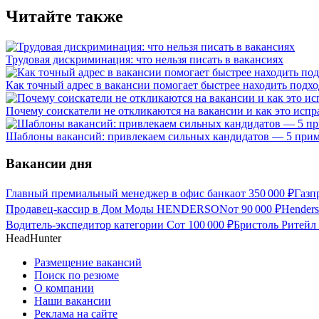
Читайте также
Трудовая дискриминация: что нельзя писать в вакансиях
Как точный адрес в вакансии помогает быстрее находить подх
Почему соискатели не откликаются на вакансии и как это испра
Шаблоны вакансий: привлекаем сильных кандидатов — 5 прим
Вакансии дня
Главный премиальный менеджер в офис банка
от
350 000
₽
Газп
Продавец-кассир в Дом Моды HENDERSON
от
90 000
₽
Hender
Водитель-экспедитор категории С
от
100 000
₽
Бристоль Ритейл 
HeadHunter
Размещение вакансий
Поиск по резюме
О компании
Наши вакансии
Реклама на сайте