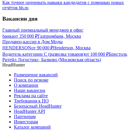
Как точнее оценивать навыки кандидатов с помощью новых
отчётов hh.ru
Вакансии дня
Главный премиальный менеджер в офис
банка
от
350 000
₽
Газпромбанк, Москва
Продавец-кассир в Дом Моды
HENDERSON
от
90 000
₽
Henderson, Москва
Водитель категории С (развозка товаров)
от
100 000
₽
Бристоль
Ритейл Логистикс, Балково (Московская область)
HeadHunter
Размещение вакансий
Поиск по резюме
О компании
Наши вакансии
Реклама на сайте
Требования к ПО
Безопасный HeadHunter
HeadHunter API
Партнерам
Инвесторам
Каталог компаний