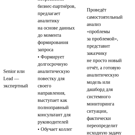
бизнес-партнёров,
Проведёт
предлагает
самостоятельный
аналитику
анализ
на основе данных
«проблемы
до момента
за проблемой»,
формирования
представит
запроса
заказчику
• Формирует
не просто новый
долгосрочную
отчёт, а готовую
Senior или
аналитическую
аналитическую
Lead —
повестку для
модель или
экспертный
своего
дашборд для
направления,
системного
выступает как
мониторинга
полноправный
ситуации,
консультант для
фактически
руководителей
переопределит
• Обучает коллег
исходную задачу