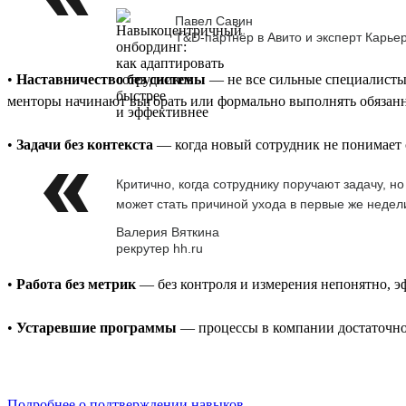
Павел Савин
T&D-партнёр в Авито и эксперт Карье
•
Наставничество без системы
— не все сильные специалисты 
менторы начинают выгорать или формально выполнять обязан
•
Задачи без контекста
— когда новый сотрудник не понимает с
Критично, когда сотруднику поручают задачу, н
может стать причиной ухода в первые же недел
Валерия Вяткина
рекрутер hh.ru
•
Работа без метрик
— без контроля и измерения непонятно, э
•
Устаревшие программы
— процессы в компании достаточно 
Подробнее о подтверждении навыков