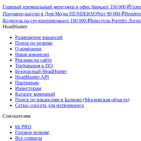
Главный премиальный менеджер в офис банка
от
350 000
₽
Газп
Продавец-кассир в Дом Моды HENDERSON
от
90 000
₽
Hender
Водитель на грузоперевозки
от
100 000
₽
Бристоль Ритейл Логис
HeadHunter
Размещение вакансий
Поиск по резюме
О компании
Наши вакансии
Реклама на сайте
Требования к ПО
Безопасный HeadHunter
HeadHunter API
Партнерам
Инвесторам
Каталог компаний
Поиск по вакансиям в Балково (Московская область)
Сетка: соцсеть для нетворкинга
Соискателям
hh PRO
Готовое резюме
Все сервисы