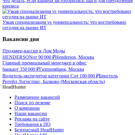
Что делать, если карьера застопорилась: шаги для преодоления
кризиса
Узкая специализация vs универсальность: что востребовано
сегодня на рынке ИТ
Вакансии дня
Продавец-кассир в Дом Моды
HENDERSON
от
90 000
₽
Henderson, Москва
Главный премиальный менеджер в офис
банка
от
350 000
₽
Газпромбанк, Москва
Водитель-экспедитор категории С
от
100 000
₽
Бристоль
Ритейл Логистикс, Балково (Московская область)
HeadHunter
Размещение вакансий
Поиск по резюме
О компании
Наши вакансии
Реклама на сайте
Требования к ПО
Безопасный HeadHunter