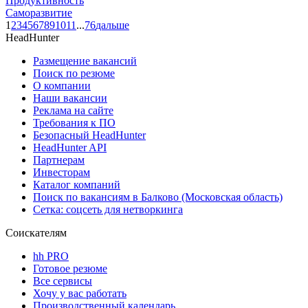
Продуктивность
Саморазвитие
1
2
3
4
5
6
7
8
9
10
11
...
76
дальше
HeadHunter
Размещение вакансий
Поиск по резюме
О компании
Наши вакансии
Реклама на сайте
Требования к ПО
Безопасный HeadHunter
HeadHunter API
Партнерам
Инвесторам
Каталог компаний
Поиск по вакансиям в Балково (Московская область)
Сетка: соцсеть для нетворкинга
Соискателям
hh PRO
Готовое резюме
Все сервисы
Хочу у вас работать
Производственный календарь