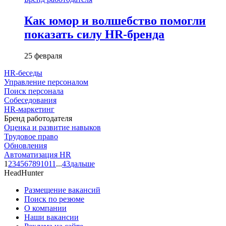
Как юмор и волшебство помогли
показать силу HR-бренда
25 февраля
HR-беседы
Управление персоналом
Поиск персонала
Собеседования
HR-маркетинг
Бренд работодателя
Оценка и развитие навыков
Трудовое право
Обновления
Автоматизация HR
1
2
3
4
5
6
7
8
9
10
11
...
43
дальше
HeadHunter
Размещение вакансий
Поиск по резюме
О компании
Наши вакансии