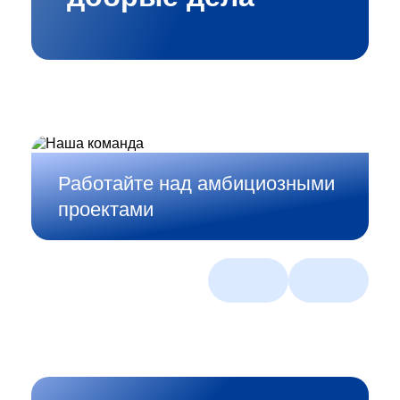
Работайте над амбициозными
Создавайте смелые
проектами
ИТ‑решения