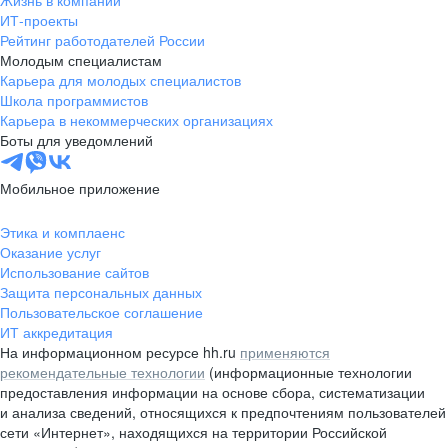
Жизнь в компании
область
ИТ-проекты
Рейтинг работодателей России
Валдай
Малая Вишера
Молодым специалистам
Окуловка
Пестово
Карьера для молодых специалистов
Сольцы
Старая Русса
Школа программистов
Карьера в некоммерческих организациях
Холм
Чудово
Боты для уведомлений
Мурманская область
Апатиты
Гаджиево
Заозерск
Мобильное приложение
Заполярный
Кандалакша
Кировск (Мурманская
Ковдор
Этика и комплаенс
область)
Оказание услуг
Кола
Мончегорск
Использование сайтов
Защита персональных данных
Оленегорск
Островной
Пользовательское соглашение
Полярные Зори
Полярный
ИТ аккредитация
Североморск
Снежногорск
На информационном ресурсе hh.ru
применяются
Республика Карелия
Беломорск
рекомендательные технологии
(информационные технологии
предоставления информации на основе сбора, систематизации
Кемь
Кондопога
и анализа сведений, относящихся к предпочтениям пользователей
Костомукша
Лахденпохья
сети «Интернет», находящихся на территории Российской
Медвежьегорск
Олонец