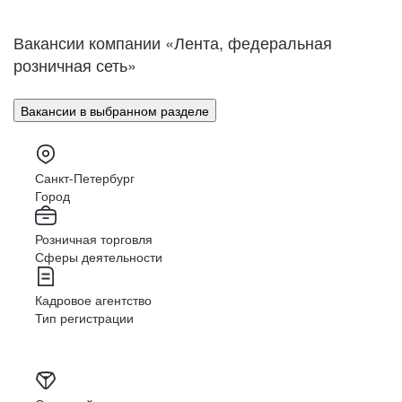
Нижний Новгород
Великий Новгород
Омск
Орел
Вакансии компании «Лента, федеральная
Оренбург
Пенза
розничная сеть»
Пермь
Петрозаводск
Псков
Ростов-на-Дону
Вакансии в выбранном разделе
Рязань
Самара
Саратов
Якутск
Южно-Сахалинск
Владикавказ
Санкт-Петербург
Смоленск
Ставрополь
Город
Тамбов
Казань
Розничная торговля
Тверь
Томск
Сферы деятельности
Кызыл
Тула
Тюмень
Ижевск
Кадровое агентство
Ульяновск
Уфа
Тип регистрации
Хабаровск
Абакан
Челябинск
Грозный
Чита
Чебоксары
Ярославль
Луганск