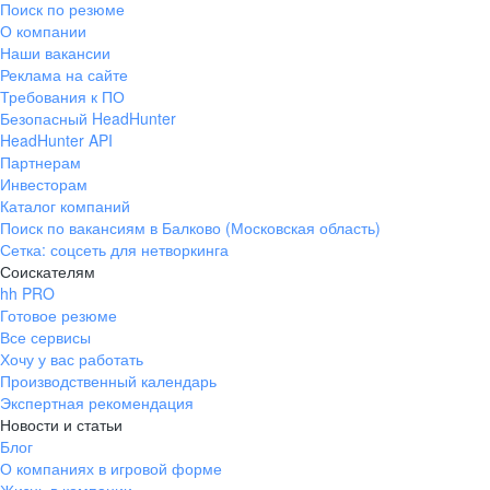
Поиск по резюме
Краснознаменск
Ладушкин
(Калининградская
О компании
область)
Наши вакансии
Мамоново
Неман
Реклама на сайте
Требования к ПО
Нестеров
Озерск
Безопасный HeadHunter
(Калининградская
область)
HeadHunter API
Партнерам
Пионерский
Полесск
Инвесторам
Правдинск
Светлогорск
Каталог компаний
(Калининградская
Поиск по вакансиям в Балково (Московская область)
область)
Сетка: соцсеть для нетворкинга
Светлый
Славск
Соискателям
Советск
Черняховск
hh PRO
(Калининградская
Готовое резюме
область)
Все сервисы
Республика Коми
Воркута
Хочу у вас работать
Вуктыл
Емва
Производственный календарь
Экспертная рекомендация
Инта
Микунь
Новости и статьи
Печора
Сосногорск
Блог
Усинск
Ухта
О компаниях в игровой форме
Новгородская
Боровичи