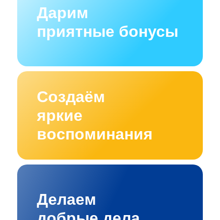
Дарим
приятные бонусы
Создаём
яркие
воспоминания
Делаем
добрые дела