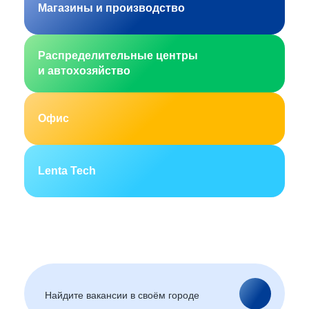
Магазины и производство
Распределительные центры
и автохозяйство
Офис
Lenta Tech
Москва
Санкт-Петербург
Екатеринбург
Новосибирск
Горно-Алтайск
Барнаул
Благовещенск
Архангельск
(Амурская область)
Астрахань
Белгород