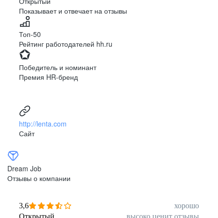
Открытый
Показывает и отвечает на отзывы
Луцк
Севастополь
Симферополь
Сумы
Топ-50
Тернополь
Ужгород
Рейтинг работодателей hh.ru
Харьков
Херсон
Хмельницкий
Черкассы
Победитель и номинант
Черновцы
Чернигов
Премия HR-бренд
Ленинградская
Ханты-Мансийск
область
Тольятти
Дудинка
(Красноярский край)
http://lenta.com
Тура (Красноярский
Агинское
Сайт
край)
(Забайкальский АО)
Усть-Ордынский
Палана
Анадырь
Сочи
Dream Job
Норильск
Дзержинск
Отзывы о компании
(Нижегородская
область)
Арзамас
Саров
3,6
хорошо
Обнинск
Салехард
Открытый
высоко ценит отзывы