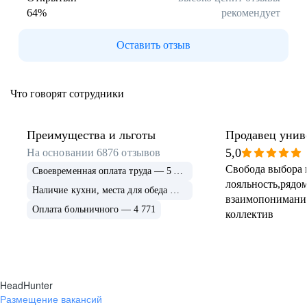
64
%
рекомендует
Буркина Фасо
Минск
Гомель
Могилев
Оставить отзыв
Витебск
Гродно
Брест
Архангельская
область
Что говорят сотрудники
Каргополь
Коряжма
Котлас
Мезень
Мирный
Новодвинск
Преимущества и льготы
Продавец унив
(Архангельская
5,0
На основании
6876
отзывов
область)
Свобода выбора 
Своевременная оплата труда — 5 675
Няндома
Онега
лояльность,рядом
Северодвинск
Сольвычегодск
Наличие кухни, места для обеда — 4 999
взаимопонимани
Шенкурск
Калининградская
Оплата больничного — 4 771
коллектив
область
Багратионовск
Балтийск
Гвардейск
Гурьевск
(Калининградская
область)
HeadHunter
Гусев
Зеленоградск
Размещение вакансий