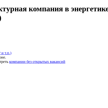
турная компания в энергетике
)
и т.п.)
оне.
треть
компании без открытых вакансий