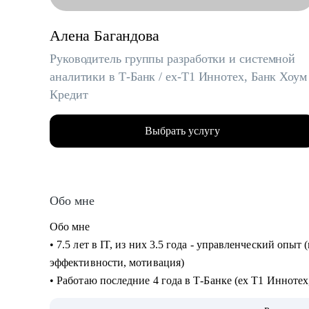
Алена Багандова
Руководитель группы разработки и системной
аналитики в Т-Банк / ex-T1 Иннотех, Банк Хоум
Кредит
Выбрать услугу
Обо мне
Обо мне
• 7.5 лет в IT, из них 3.5 года - управленческий опыт
эффективности, мотивация)
• Работаю последние 4 года в Т‑Банке (ex T1 Инноте
• Провела 150+ собеседований: понимаю, кого берут, 