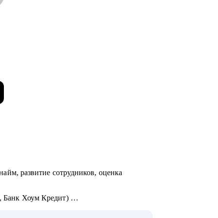
 (найм, развитие сотрудников, оценка
х, Банк Хоум Кредит)
и почему кандидаты часто не доходят до