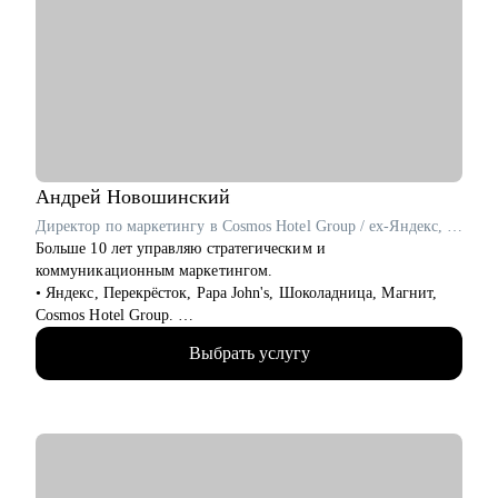
Кому могу помочь:
• проконсультирую проджект менеджеров, продакт
менеджеров, аналитиков, дизайнеров, разработчиков.
• помогаю всем со входом в IT и геймдев по РФ и зарубежом.
Андрей
Новошинский
Директор по маркетингу в Cosmos Hotel Group / ex-Яндекс, Перекрёсток, Papa John's
Больше 10 лет управляю стратегическим и
коммуникационным маркетингом.
• Яндекс, Перекрёсток, Papa John's, Шоколадница, Магнит,
Cosmos Hotel Group.
• ТОП 4 СМО рейтинга Коммерсантъ.
Выбрать услугу
• Два высших образования: МИСИ и Финансовая академия
при Правительстве РФ. Сертифицированный бизнес-трекер.
Ментор в проекте Phoenix Education.
• С 2019 года провел 1000+ часов личных консультаций.
• Веду проекты «Естественный маркетинг» и «Точка
Ясности».
Как я работаю: