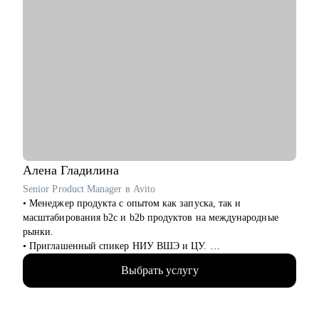
Алена
Гладилина
Senior Product Manager в Avito
• Менеджер продукта с опытом как запуска, так и
масштабирования b2c и b2b продуктов на международные
рынки.
• Приглашенный спикер НИУ ВШЭ и ЦУ.
• Провела более 100 карьерных консультаций.
Выбрать услугу
• Провела более 70 собеседований.
• Отсмотрела более 300 резюме.
• Помогла более 50 стартапам с GTM стратегиями по всему
миру.