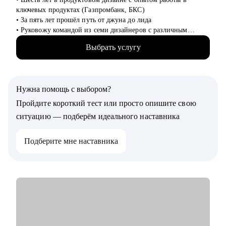
ключевых продуктах (Газпромбанк, БКС)
• За пять лет прошёл путь от джуна до лида
• Руковожу командой из семи дизайнеров с различным
опытом
Выбрать услугу
• Являюсь ментором в школе дизайна UPROCK
• За последний год провел 200+ собеседований
• Отсмотрел и проанализировал 700+ резюме
Нужна помощь с выбором?
С чем помогу:
• Проанализирую и структурирую ваше резюме
Пройдите короткий тест или просто опишите свою
• Дам рекомендации по улучшению вашего портфолио
ситуацию — подберём идеального наставника
• Расскажу что нужно, а чего не стоит говорить на
собеседовании
Подберите мне наставника
• Определю ваши сильные и слабые стороны
• Подскажу как работать с командой и выстраивать
эффективные процессы
Кому могу помочь:
• Выпускникам и студентам, которые ищут свою первую
работу в продуктовом, UX/UI дизайне
• Junior и Middle дизайнерам, которые устроились в крупную
компанию