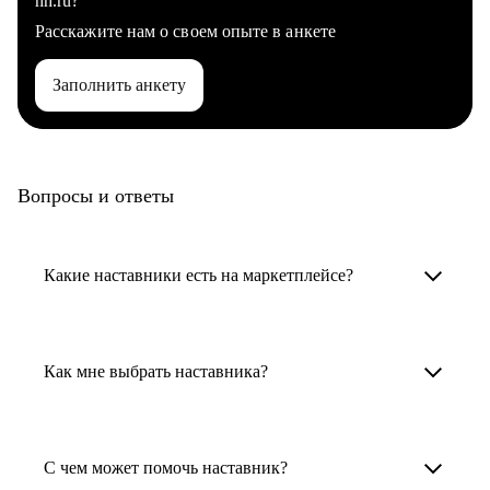
hh.ru?
Расскажите нам о своем опыте в анкете
Заполнить анкету
Вопросы и ответы
Какие наставники есть на маркетплейсе?
Карьерные наставники — это HR-
специалисты, карьерные консультанты,
Как мне выбрать наставника?
психологи, резюмерайтеры и менторы.
Умный поиск поможет в три клика выбрать
Менторы работают в ИТ, дизайне, других
наставника для достижения вашей цели.
С чем может помочь наставник?
узкоспециализированных сферах. Они