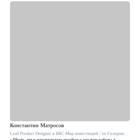
С чем помогу:
• Ты хочешь сформировать понятную и прозрачную
карьерную стратегию для быстрого роста.
• Ты хочешь сменить место работы, чтобы вырасти по грейду
и/или сменить роль.
• Ты хочешь оценить свои харды/софты и найти точки роста в
нынешней компании или за ее пределами.
• Ты выгорел (-а) и хочешь понять, куда двигаться дальше и
как.
• Хочешь вместе решить какую-то бизнес-задачу.
Кому смогу помочь:
• Менеджерам продуктов
• Бизнес/системным аналитикам и разработчикам/
тестировщикам
• Маркетологам
• Студентам
Константин
Матросов
Lead Product Designer в БКС Мир инвестиций / ex-Газпромбанк
• Шесть лет в продуктовом дизайне с опытом работы в