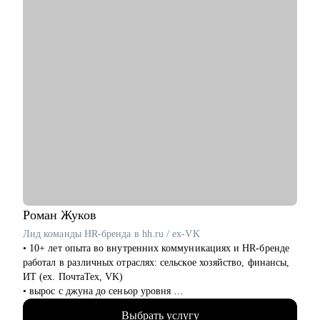
Роман
Жуков
Лид команды HR-бренда в hh.ru / ex-VK
• 10+ лет опыта во внутренних коммуникациях и HR-бренде
работал в различных отраслях: сельское хозяйство, финансы,
ИТ (ех. ПочтаТех, VK)
• вырос с джуна до сеньор уровня
• строил внутренние коммуникации и HR-бренд в разных
Выбрать услугу
компаниях с нуля, создавал и внедрял EVP, и новые