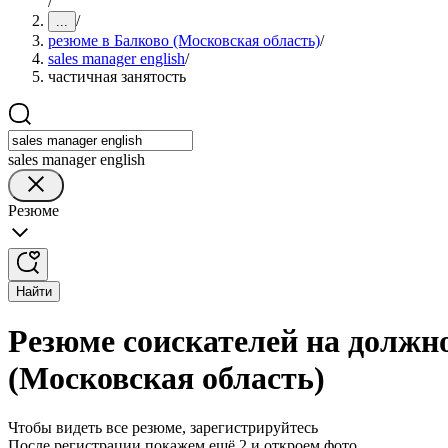
/
/
...
резюме в Балково (Московская область)
/
sales manager english
/
частичная занятость
sales manager english
Резюме
Найти
Резюме соискателей на должно
(Московская область)
Чтобы видеть все резюме, зарегистрируйтесь
После регистрации покажем ещё 2 и откроем фото