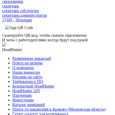
сверловщик
секретарь
секретарь call-центра
секретарь-администратор
1
2
3
4
5
...
36
дальше
Сканируйте QR-код, чтобы скачать приложение
И чаты с работодателями всегда будут под рукой
HeadHunter
Размещение вакансий
Поиск по резюме
О компании
Наши вакансии
Реклама на сайте
Требования к ПО
Безопасный HeadHunter
HeadHunter API
Партнерам
Инвесторам
Каталог компаний
Поиск по вакансиям в Балково (Московская область)
Сетка: соцсеть для нетворкинга