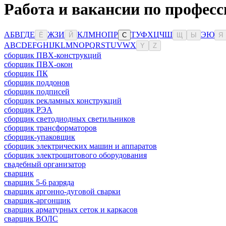
Работа и вакансии по професс
А
Б
В
Г
Д
Е
Ж
З
И
К
Л
М
Н
О
П
Р
Т
У
Ф
Х
Ц
Ч
Ш
Э
Ю
Ё
Й
С
Щ
Ы
Я
A
B
C
D
E
F
G
H
I
J
K
L
M
N
O
P
Q
R
S
T
U
V
W
X
Y
Z
сборщик ПВХ-конструкций
сборщик ПВХ-окон
сборщик ПК
сборщик поддонов
сборщик подписей
сборщик рекламных конструкций
сборщик РЭА
сборщик светодиодных светильников
сборщик трансформаторов
сборщик-упаковщик
сборщик электрических машин и аппаратов
сборщик электрощитового оборудования
свадебный организатор
сварщик
сварщик 5-6 разряда
сварщик аргонно-дуговой сварки
сварщик-аргонщик
сварщик арматурных сеток и каркасов
сварщик ВОЛС