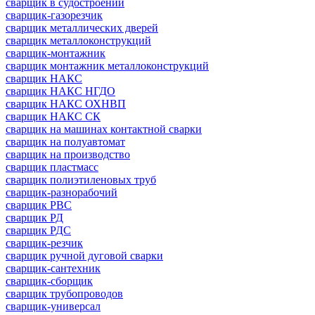
сварщик в судостроении
сварщик-газорезчик
сварщик металлических дверей
сварщик металлоконструкций
сварщик-монтажник
сварщик монтажник металлоконструкций
сварщик НАКС
сварщик НАКС НГДО
сварщик НАКС ОХНВП
сварщик НАКС СК
сварщик на машинах контактной сварки
сварщик на полуавтомат
сварщик на производство
сварщик пластмасс
сварщик полиэтиленовых труб
сварщик-разнорабочий
сварщик РВС
сварщик РД
сварщик РДС
сварщик-резчик
сварщик ручной дуговой сварки
сварщик-сантехник
сварщик-сборщик
сварщик трубопроводов
сварщик-универсал