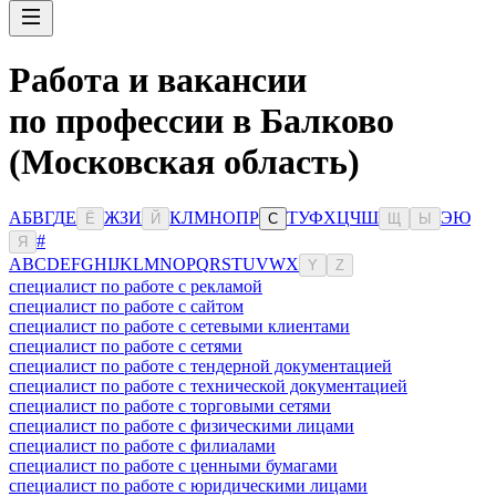
Работа и вакансии
по профессии в Балково
(Московская область)
А
Б
В
Г
Д
Е
Ж
З
И
К
Л
М
Н
О
П
Р
Т
У
Ф
Х
Ц
Ч
Ш
Э
Ю
Ё
Й
С
Щ
Ы
#
Я
A
B
C
D
E
F
G
H
I
J
K
L
M
N
O
P
Q
R
S
T
U
V
W
X
Y
Z
специалист по работе с рекламой
специалист по работе с сайтом
специалист по работе с сетевыми клиентами
специалист по работе с сетями
специалист по работе с тендерной документацией
специалист по работе с технической документацией
специалист по работе с торговыми сетями
специалист по работе с физическими лицами
специалист по работе с филиалами
специалист по работе с ценными бумагами
специалист по работе с юридическими лицами