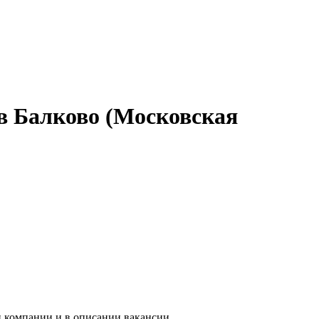
в Балково (Московская
и компании и в описании вакансии