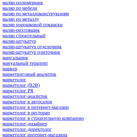
маляр-полимерщик
маляр по мебели
маляр по металлоконструкциям
маляр по металлу
маляр порошковой покраски
маляр-рихтовщик
маляр строительный
маляр-штукатур
маляр-штукатур отделочник
маляр-штукатур плиточник
мангальщик
мануальный терапевт
маркер
маркетинговый аналитик
маркетолог
маркетолог (B2B)
маркетолог PR
маркетолог-аналитик
маркетолог в автосалон
маркетолог в интернет-магазин
маркетолог в ресторан
маркетолог в строительную компанию
маркетолог-дизайнер
маркетолог-директолог
маркетолог интернет-магазина