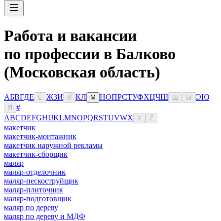
Работа и вакансии
по профессии в Балково
(Московская область)
А
Б
В
Г
Д
Е
Ж
З
И
К
Л
Н
О
П
Р
С
Т
У
Ф
Х
Ц
Ч
Ш
Э
Ю
Ё
Й
М
Щ
Ы
#
Я
A
B
C
D
E
F
G
H
I
J
K
L
M
N
O
P
Q
R
S
T
U
V
W
X
Y
Z
макетчик
макетчик-монтажник
макетчик наружной рекламы
макетчик-сборщик
маляр
маляр-отделочник
маляр-пескоструйщик
маляр-плиточник
маляр-подготовщик
маляр по дереву
маляр по дереву и МДФ