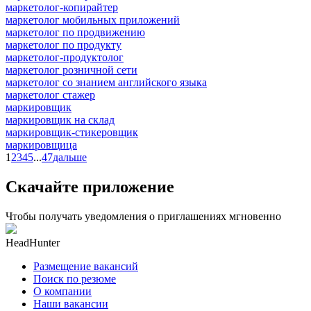
маркетолог-копирайтер
маркетолог мобильных приложений
маркетолог по продвижению
маркетолог по продукту
маркетолог-продуктолог
маркетолог розничной сети
маркетолог со знанием английского языка
маркетолог стажер
маркировщик
маркировщик на склад
маркировщик-стикеровщик
маркировщица
1
2
3
4
5
...
47
дальше
Скачайте приложение
Чтобы получать уведомления о приглашениях мгновенно
HeadHunter
Размещение вакансий
Поиск по резюме
О компании
Наши вакансии