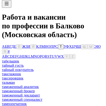
Работа и вакансии
по профессии в Балково
(Московская область)
А
Б
В
Г
Д
Е
Ж
З
И
К
Л
М
Н
О
П
Р
С
У
Ф
Х
Ц
Ч
Ш
Э
Ю
Ё
Й
Т
Щ
Ы
#
Я
A
B
C
D
E
F
G
H
I
J
K
L
M
N
O
P
Q
R
S
T
U
V
W
X
Y
Z
табельщик
тайный гость
тайный покупатель
такелажник
таксировщик
тальман
таможенный аналитик
таможенный брокер
таможенный декларант
таможенный специалист
тампопечатник