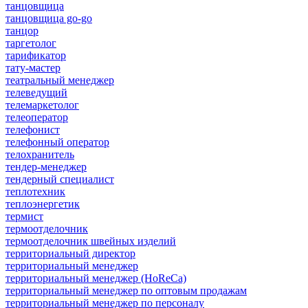
танцовщица
танцовщица go-go
танцор
таргетолог
тарификатор
тату-мастер
театральный менеджер
телеведущий
телемаркетолог
телеоператор
телефонист
телефонный оператор
телохранитель
тендер-менеджер
тендерный специалист
теплотехник
теплоэнергетик
термист
термоотделочник
термоотделочник швейных изделий
территориальный директор
территориальный менеджер
территориальный менеджер (HoReCa)
территориальный менеджер по оптовым продажам
территориальный менеджер по персоналу