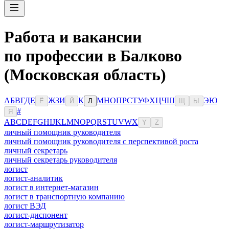
Работа и вакансии
по профессии в Балково
(Московская область)
А
Б
В
Г
Д
Е
Ж
З
И
К
М
Н
О
П
Р
С
Т
У
Ф
Х
Ц
Ч
Ш
Э
Ю
Ё
Й
Л
Щ
Ы
#
Я
A
B
C
D
E
F
G
H
I
J
K
L
M
N
O
P
Q
R
S
T
U
V
W
X
Y
Z
личный помощник руководителя
личный помощник руководителя с перспективой роста
личный секретарь
личный секретарь руководителя
логист
логист-аналитик
логист в интернет-магазин
логист в транспортную компанию
логист ВЭД
логист-диспонент
логист-маршрутизатор