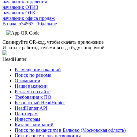
начальник отделения
начальник ОТИЗ
начальник ОТК
начальник офиса продаж
В начало
3
4
5
6
7
...
10
дальше
Сканируйте QR-код, чтобы скачать приложение
И чаты с работодателями всегда будут под рукой
HeadHunter
Размещение вакансий
Поиск по резюме
О компании
Наши вакансии
Реклама на сайте
Требования к ПО
Безопасный HeadHunter
HeadHunter API
Партнерам
Инвесторам
Каталог компаний
Поиск по вакансиям в Балково (Московская область)
Сетка: соцсеть для нетворкинга