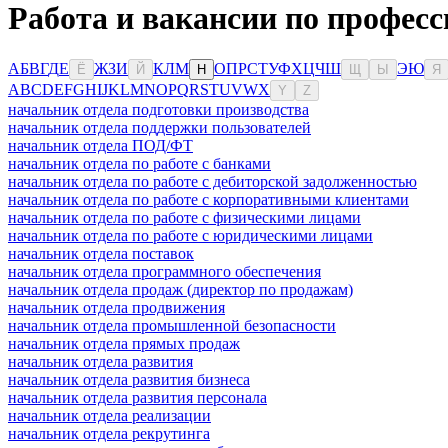
Работа и вакансии по професс
А
Б
В
Г
Д
Е
Ж
З
И
К
Л
М
О
П
Р
С
Т
У
Ф
Х
Ц
Ч
Ш
Э
Ю
Ё
Й
Н
Щ
Ы
Я
A
B
C
D
E
F
G
H
I
J
K
L
M
N
O
P
Q
R
S
T
U
V
W
X
Y
Z
начальник отдела подготовки производства
начальник отдела поддержки пользователей
начальник отдела ПОД/ФТ
начальник отдела по работе с банками
начальник отдела по работе с дебиторской задолженностью
начальник отдела по работе с корпоративными клиентами
начальник отдела по работе с физическими лицами
начальник отдела по работе с юридическими лицами
начальник отдела поставок
начальник отдела программного обеспечения
начальник отдела продаж (директор по продажам)
начальник отдела продвижения
начальник отдела промышленной безопасности
начальник отдела прямых продаж
начальник отдела развития
начальник отдела развития бизнеса
начальник отдела развития персонала
начальник отдела реализации
начальник отдела рекрутинга