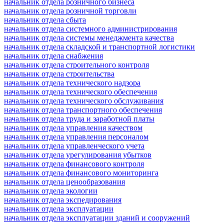
начальник отдела розничного бизнеса
начальник отдела розничной торговли
начальник отдела сбыта
начальник отдела системного администрирования
начальник отдела системы менеджмента качества
начальник отдела складской и транспортной логистики
начальник отдела снабжения
начальник отдела строительного контроля
начальник отдела строительства
начальник отдела технического надзора
начальник отдела технического обеспечения
начальник отдела технического обслуживания
начальник отдела транспортного обеспечения
начальник отдела труда и заработной платы
начальник отдела управления качеством
начальник отдела управления персоналом
начальник отдела управленческого учета
начальник отдела урегулирования убытков
начальник отдела финансового контроля
начальник отдела финансового мониторинга
начальник отдела ценообразования
начальник отдела экологии
начальник отдела экспедирования
начальник отдела эксплуатации
начальник отдела эксплуатации зданий и сооружений