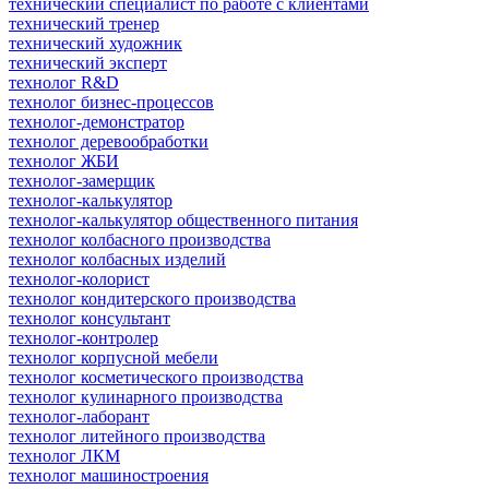
технический специалист по работе с клиентами
технический тренер
технический художник
технический эксперт
технолог R&D
технолог бизнес-процессов
технолог-демонстратор
технолог деревообработки
технолог ЖБИ
технолог-замерщик
технолог-калькулятор
технолог-калькулятор общественного питания
технолог колбасного производства
технолог колбасных изделий
технолог-колорист
технолог кондитерского производства
технолог консультант
технолог-контролер
технолог корпусной мебели
технолог косметического производства
технолог кулинарного производства
технолог-лаборант
технолог литейного производства
технолог ЛКМ
технолог машиностроения