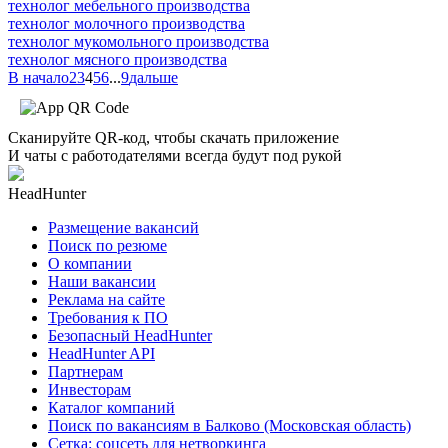
технолог мебельного производства
технолог молочного производства
технолог мукомольного производства
технолог мясного производства
В начало
2
3
4
5
6
...
9
дальше
Сканируйте QR-код, чтобы скачать приложение
И чаты с работодателями всегда будут под рукой
HeadHunter
Размещение вакансий
Поиск по резюме
О компании
Наши вакансии
Реклама на сайте
Требования к ПО
Безопасный HeadHunter
HeadHunter API
Партнерам
Инвесторам
Каталог компаний
Поиск по вакансиям в Балково (Московская область)
Сетка: соцсеть для нетворкинга