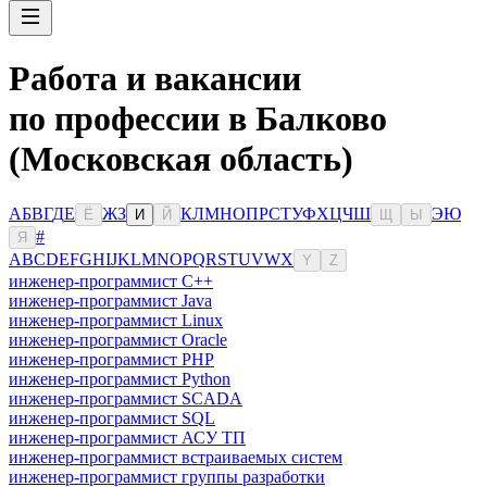
Работа и вакансии
по профессии в Балково
(Московская область)
А
Б
В
Г
Д
Е
Ж
З
К
Л
М
Н
О
П
Р
С
Т
У
Ф
Х
Ц
Ч
Ш
Э
Ю
Ё
И
Й
Щ
Ы
#
Я
A
B
C
D
E
F
G
H
I
J
K
L
M
N
O
P
Q
R
S
T
U
V
W
X
Y
Z
инженер-программист C++
инженер-программист Java
инженер-программист Linux
инженер-программист Oracle
инженер-программист PHP
инженер-программист Python
инженер-программист SCADA
инженер-программист SQL
инженер-программист АСУ ТП
инженер-программист встраиваемых систем
инженер-программист группы разработки