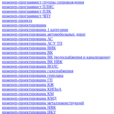
инженер-программист группы сопровождения
инженер-программист ПЛИС
инженер-программист ПЛК
инженер-программист ЧПУ
инженер проекта
инженер-проектировщик
инженер-проектировщик 1 категории
инженер-проектировщик автомобильных дорог
инженер-проектировщик АС
инженер-проектировщик АСУ ТП
инженер-проектировщик ВИК
инженер-проектировщик ВК
инженер-проектировщик ВК (водоснабжения и канализации)
инженер-проектировщик ВК НВК
инженер-проектировщик ВОЛС
инженер-проектировщик газоснабжения
инженер-проектировщик генплана
инженер-проектировщик ГП
инженер-проектировщик КЖ
инженер-проектировщик КИПиА
инженер-проектировщик КМ
инженер-проектировщик КМД
инженер-проектировщик металлоконструкций
инженер-проектировщик НВК
инженер-проектировщик НКУ