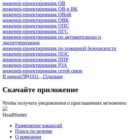
инженер-проектировщик ОВ
инженер-проектировщик ОВ и ВК
инженер-проектировщик ОВиК
инженер-проектировщик ОВК
инженер-проектировщик ОПС
инженер-проектировщик ПГС
инженер-проектировщик по автоматизации и
диспетчеризации
инженер-проектировщик по пожарной безопасности
инженер-проектировщик ПОС
инженер-проектировщик ППР
инженер-проектировщик РЗА
инженер-проектировщик сетей связи
В начало
7
8
9
10
11
...
15
дальше
Скачайте приложение
Чтобы получать уведомления о приглашениях мгновенно
HeadHunter
Размещение вакансий
Поиск по резюме
О компании