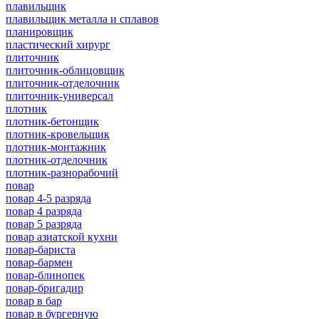
плавильщик
плавильщик металла и сплавов
планировщик
пластический хирург
плиточник
плиточник-облицовщик
плиточник-отделочник
плиточник-универсал
плотник
плотник-бетонщик
плотник-кровельщик
плотник-монтажник
плотник-отделочник
плотник-разнорабочий
повар
повар 4-5 разряда
повар 4 разряда
повар 5 разряда
повар азиатской кухни
повар-бариста
повар-бармен
повар-блинопек
повар-бригадир
повар в бар
повар в бургерную