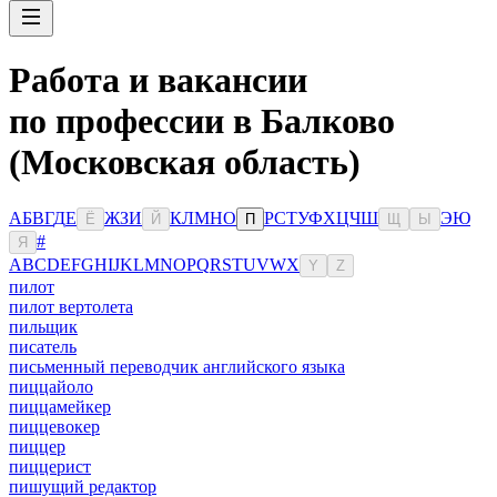
Работа и вакансии
по профессии в Балково
(Московская область)
А
Б
В
Г
Д
Е
Ж
З
И
К
Л
М
Н
О
Р
С
Т
У
Ф
Х
Ц
Ч
Ш
Э
Ю
Ё
Й
П
Щ
Ы
#
Я
A
B
C
D
E
F
G
H
I
J
K
L
M
N
O
P
Q
R
S
T
U
V
W
X
Y
Z
пилот
пилот вертолета
пильщик
писатель
письменный переводчик английского языка
пиццайоло
пиццамейкер
пиццевокер
пиццер
пиццерист
пишущий редактор