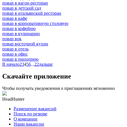
повар в вагон-ресторан
повар в детский сад
повар в итальянский ресторан
повар в кафе
повар в корпоративную столовую
повар в кофейню
повар в кулинарию
повар вок
повар восточной кухни
повар в отель
повар в офис
повар в пиццерию
В начало
2
3
4
5
6
...
22
дальше
Скачайте приложение
Чтобы получать уведомления о приглашениях мгновенно
HeadHunter
Размещение вакансий
Поиск по резюме
О компании
Наши вакансии