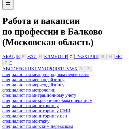
Работа и вакансии
по профессии в Балково
(Московская область)
А
Б
В
Г
Д
Е
Ж
З
И
К
Л
М
Н
О
П
Р
Т
У
Ф
Х
Ц
Ч
Ш
Э
Ю
Ё
Й
С
Щ
Ы
#
Я
A
B
C
D
E
F
G
H
I
J
K
L
M
N
O
P
Q
R
S
T
U
V
W
X
Y
Z
специалист по международным перевозкам
специалист по мерчандайзингу
специалист по мерчендайзингу
специалист по метрологии
специалист по миграционному учету
специалист по микрофинансовым операциям
специалист по мониторингу
специалист по мониторингу СМИ
специалист по мониторингу цен
специалист по монтажу
специалист по морским перевозкам