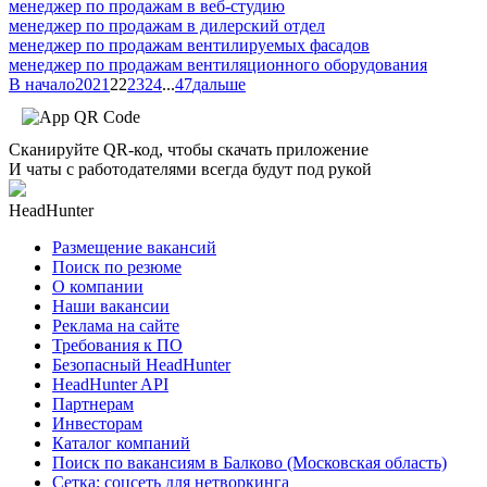
менеджер по продажам в веб-студию
менеджер по продажам в дилерский отдел
менеджер по продажам вентилируемых фасадов
менеджер по продажам вентиляционного оборудования
В начало
20
21
22
23
24
...
47
дальше
Сканируйте QR-код, чтобы скачать приложение
И чаты с работодателями всегда будут под рукой
HeadHunter
Размещение вакансий
Поиск по резюме
О компании
Наши вакансии
Реклама на сайте
Требования к ПО
Безопасный HeadHunter
HeadHunter API
Партнерам
Инвесторам
Каталог компаний
Поиск по вакансиям в Балково (Московская область)
Сетка: соцсеть для нетворкинга