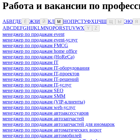
Работа и вакансии по професс
А
Б
В
Г
Д
Е
Ж
З
И
К
Л
Н
О
П
Р
С
Т
У
Ф
Х
Ц
Ч
Ш
Э
Ю
Ё
Й
М
Щ
Ы
Я
A
B
C
D
E
F
G
H
I
J
K
L
M
N
O
P
Q
R
S
T
U
V
W
X
Y
Z
менеджер по продажам event
менеджер по продажам event-услуг
менеджер по продажам FMCG
менеджер по продажам home office
менеджер по продажам (HoReCa)
менеджер по продажам IT
менеджер по продажам IT-оборудования
менеджер по продажам IT-проектов
менеджер по продажам IT-решений
менеджер по продажам IT-услуг
менеджер по продажам SEO
менеджер по продажам SMM
менеджер по продажам (VIP-клиенты)
менеджер по продажам web-услуг
менеджер по продажам автоаксессуаров
менеджер по продажам автозапчастей
менеджер по продажам автозапчастей для иномарок
менеджер по продажам автоматических ворот
менеджер по продажам автомобилей