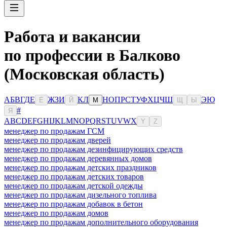
Работа и вакансии
по профессии в Балково
(Московская область)
А
Б
В
Г
Д
Е
Ж
З
И
К
Л
Н
О
П
Р
С
Т
У
Ф
Х
Ц
Ч
Ш
Э
Ю
Ё
Й
М
Щ
Ы
#
Я
A
B
C
D
E
F
G
H
I
J
K
L
M
N
O
P
Q
R
S
T
U
V
W
X
Y
Z
менеджер по продажам ГСМ
менеджер по продажам дверей
менеджер по продажам дезинфицирующих средств
менеджер по продажам деревянных домов
менеджер по продажам детских праздников
менеджер по продажам детских товаров
менеджер по продажам детской одежды
менеджер по продажам дизельного топлива
менеджер по продажам добавок в бетон
менеджер по продажам домов
менеджер по продажам дополнительного оборудования